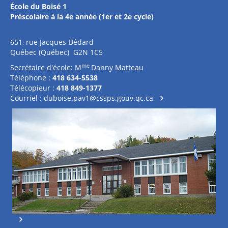
École du Boisé 1
Préscolaire à la 4e année (1er et 2e cycle)
651, rue Jacques-Bédard
Québec (Québec) G2N 1C5
me
Secrétaire d'école: M
Danny Matteau
Téléphone :
418 634-5538
Télécopieur :
418 849-1377
Courriel :
duboise.pav1@cssps.gouv.qc.ca