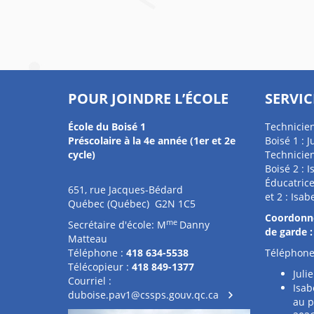
POUR JOINDRE L’ÉCOLE
SERVIC
École du Boisé 1
Technicien
Préscolaire à la 4e année (1er et 2e
Boisé 1 : J
cycle)
Technicien
Boisé 2 : 
Éducatrice
651, rue Jacques-Bédard
et 2 : Isab
Québec (Québec) G2N 1C5
Coordonné
me
Secrétaire d'école: M
Danny
de garde :
Matteau
Téléphone :
418 634-5538
Téléphone
Télécopieur :
418 849-1377
Juli
Courriel :
Isab
duboise.pav1@cssps.gouv.qc.ca
au p