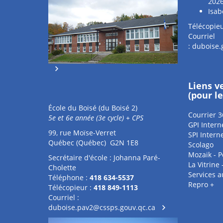
202
Isab
Télécopieu
Courriel
:
duboise.
Liens v
(pour l
École du Boisé (du Boisé 2)
Courrier 3
5e et 6e année (3e cycle) + CPS
GPI Intern
99, rue Moïse-Verret
SPI Intern
Québec (Québec) G2N 1E8
Scolago
Mozaik - P
Secrétaire d'école : Johanna Paré-
La Vitrine
Cholette
Services 
Téléphone :
418 634-5537
Repro +
Télécopieur :
418 849-1113
Courriel :
duboise.pav2@cssps.gouv.qc.ca