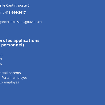
6)
elle Cantin, poste 3
r :
418 664-2417
garderie@cssps.gouv.qc.ca
ers les applications
e personnel)
65
et
et
ortail parents
 - Portail employés
aux employés