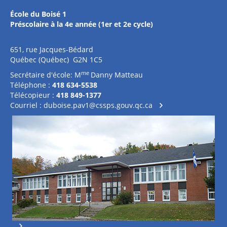
École du Boisé 1
Préscolaire à la 4e année (1er et 2e cycle)
651, rue Jacques-Bédard
Québec (Québec) G2N 1C5
me
Secrétaire d'école: M
Danny Matteau
Téléphone :
418 634-5538
Télécopieur :
418 849-1377
Courriel :
duboise.pav1@cssps.gouv.qc.ca