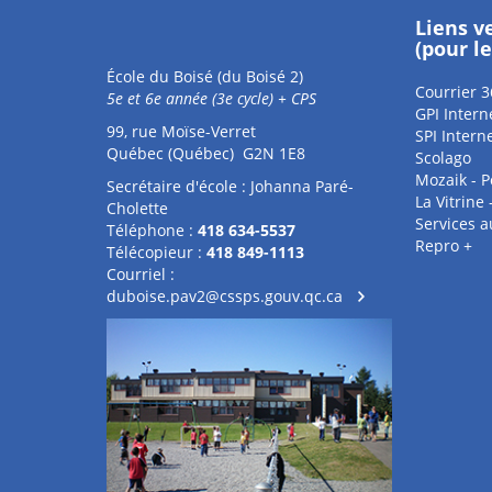
Liens v
(pour l
École du Boisé (du Boisé 2)
Courrier 3
5e et 6e année (3e cycle) + CPS
GPI Intern
99, rue Moïse-Verret
SPI Intern
Québec (Québec) G2N 1E8
Scolago
Mozaik - P
Secrétaire d'école : Johanna Paré-
La Vitrine
Cholette
Services 
Téléphone :
418 634-5537
Repro +
Télécopieur :
418 849-1113
Courriel :
duboise.pav2@cssps.gouv.qc.ca