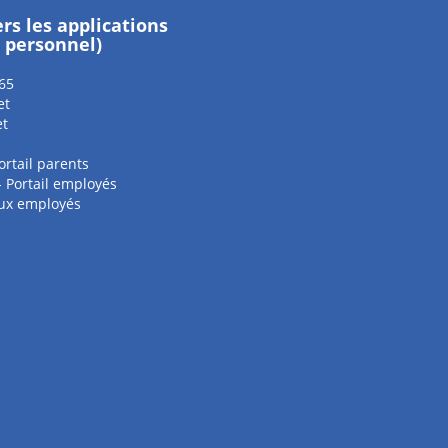
ers les applications
e personnel)
65
et
et
ortail parents
 - Portail employés
aux employés