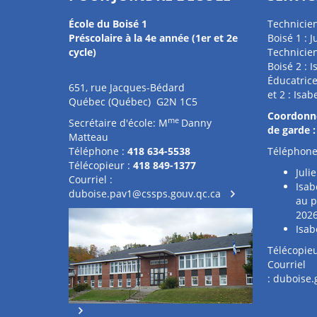
École du Boisé 1
Technicien
Préscolaire à la 4e année (1er et 2e
Boisé 1 : J
cycle)
Technicien
Boisé 2 : 
Éducatrice
651, rue Jacques-Bédard
et 2 : Isab
Québec (Québec) G2N 1C5
Coordonné
me
Secrétaire d'école: M
Danny
de garde :
Matteau
Téléphone :
418 634-5538
Téléphone
Télécopieur :
418 849-1377
Juli
Courriel :
Isab
duboise.pav1@cssps.gouv.qc.ca
au p
202
Isab
Télécopieu
Courriel
:
duboise.