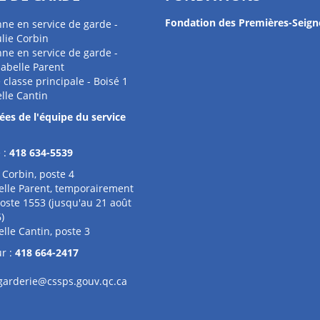
Fondation des Premières-Seign
ne en service de garde -
ulie Corbin
ne en service de garde -
Isabelle Parent
 classe principale - Boisé 1
elle Cantin
es de l'équipe du service
 :
418 634-5539
e Corbin, poste 4
elle Parent, temporairement
oste 1553 (jusqu'au 21 août
6)
elle Cantin, poste 3
r :
418 664-2417
garderie@cssps.gouv.qc.ca