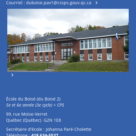
Courriel :
duboise.pav1@cssps.gouv.qc.ca
École du Boisé (du Boisé 2)
5e et 6e année (3e cycle) + CPS
99, rue Moïse-Verret
Québec (Québec) G2N 1E8
Secrétaire d'école : Johanna Paré-Cholette
Téléphone :
418 634-5537